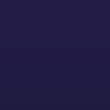
清洁技术
开发减少污染和资源浪费的创新技术